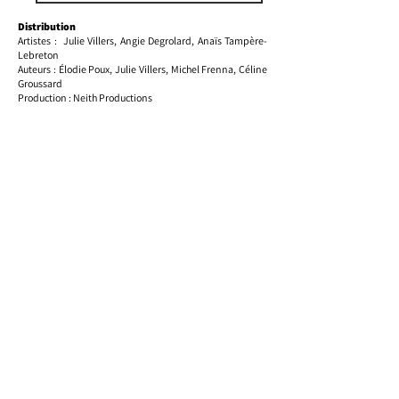
Distribution
Artistes : Julie Villers, Angie Degrolard, Anaïs Tampère-
Lebreton
Auteurs : Élodie Poux, Julie Villers, Michel Frenna, Céline
Groussard
Production : Neith Productions
28 Rue Didier Pironi,
72190 Sargé-lès-Le Mans
Saison Culturelle & EEA
02 43 76 38 50
Médiathèque
02 43 76 87 11
Nous contacter